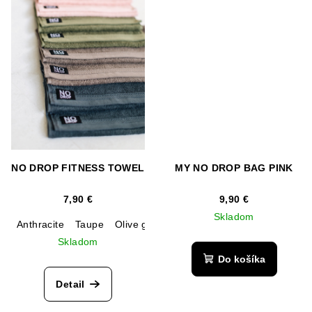
NO DROP FITNESS TOWEL
MY NO DROP BAG PINK
7,90 €
9,90 €
Skladom
Anthracite
Taupe
Olive green
Salmon
Faded denim
Skladom
Do košíka
Detail