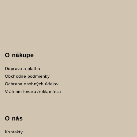
ý
p
i
s
u
O nákupe
Doprava a platba
Obchodné podmienky
Ochrana osobných údajov
Vrátenie tovaru /reklamácia
O nás
Kontakty