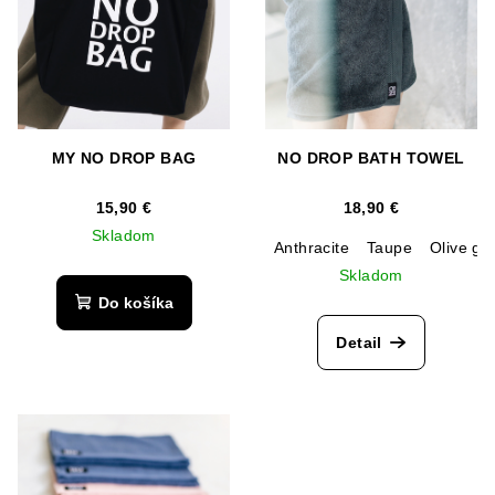
o
d
u
k
t
MY NO DROP BAG
NO DROP BATH TOWEL
o
v
15,90 €
18,90 €
Skladom
Anthracite
Taupe
Olive gr
Skladom
Do košíka
Detail