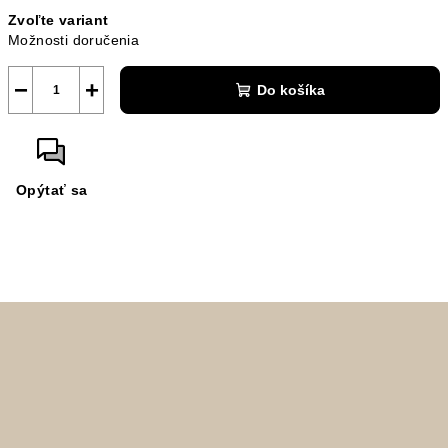
Jednotková
Zvoľte variant
cena:
Možnosti doručenia
−
+
Do košíka
Opýtať sa
Z
á
p
ä
t