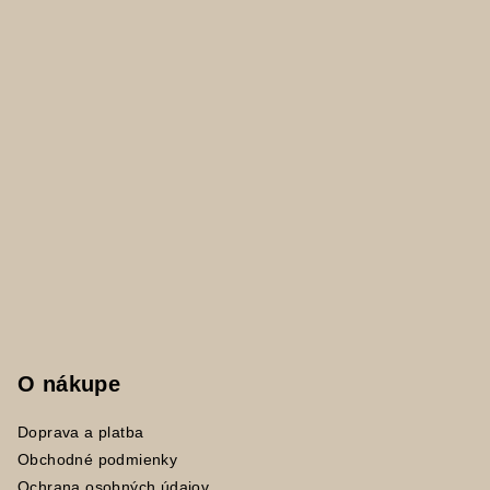
i
e
O nákupe
Doprava a platba
Obchodné podmienky
Ochrana osobných údajov