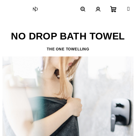
Prejsť
na
obsah
Nákupn
Hľadať
Prihlásenie
NO DROP BATH TOWEL
košík
THE ONE TOWELLING