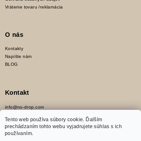
Vrátenie tovaru /reklamácia
O nás
Kontakty
Napíšte nám
BLOG
Kontakt
info
@
no-drop.com
+421 917453394
Tento web používa súbory cookie. Ďalším
prechádzaním tohto webu vyjadrujete súhlas s ich
používaním.