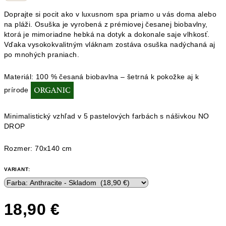
Doprajte si pocit ako v luxusnom spa priamo u vás doma alebo
na pláži. Osuška je vyrobená z prémiovej česanej biobavlny,
ktorá je mimoriadne hebká na dotyk a dokonale saje vlhkosť.
Vďaka vysokokvalitným vláknam zostáva osuška nadýchaná aj
po mnohých praniach.
Materiál: 100 % česaná biobavlna – šetrná k pokožke aj k
prírode
Minimalistický vzhľad v 5 pastelových farbách s nášivkou NO
DROP
Rozmer: 70x140 cm
VARIANT:
18,90 €