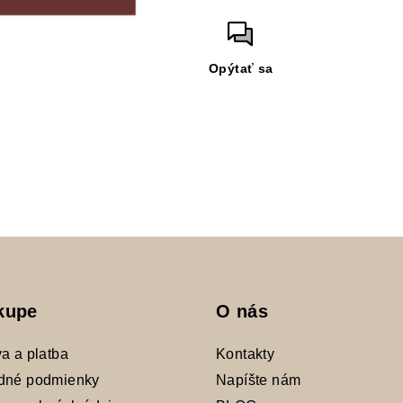
Opýtať sa
kupe
O nás
a a platba
Kontakty
dné podmienky
Napíšte nám