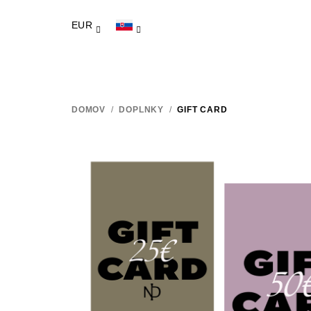
Prejsť
na
EUR
obsah
DOMOV
/
DOPLNKY
/
GIFT CARD