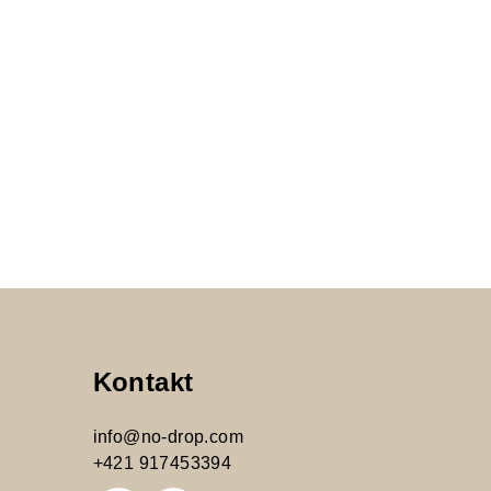
Kontakt
info
@
no-drop.com
+421 917453394