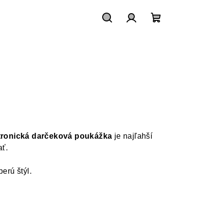
Hľadať
Prihlásenie
Nákupný
košík
tronická darčeková poukážka
je najľahší
ť.
berú štýl.