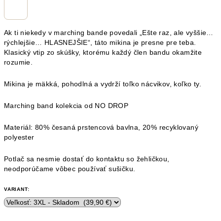
Ak ti niekedy v marching bande povedali „Ešte raz, ale vyššie…
rýchlejšie… HLASNEJŠIE“, táto mikina je presne pre teba.
Klasický vtip zo skúšky, ktorému každý člen bandu okamžite
rozumie.
Mikina je mäkká, pohodlná a vydrží toľko nácvikov, koľko ty.
Marching band kolekcia od NO DROP
Materiál:
80% česaná prstencová bavlna, 20% recyklovaný
polyester
Potlač sa nesmie dostať do kontaktu so žehličkou,
neodporúčame vôbec používať sušičku.
VARIANT: