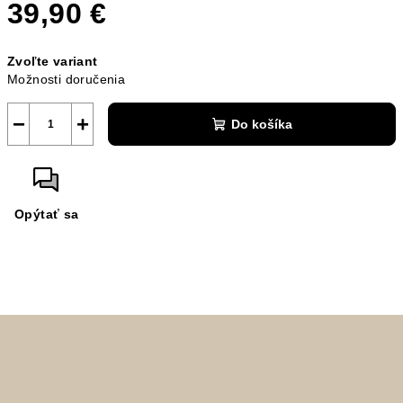
39,90 €
Jednotková
Zvoľte variant
cena:
Možnosti doručenia
−
+
Do košíka
Opýtať sa
Z
á
p
ä