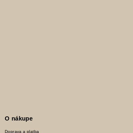
t
i
e
O nákupe
Doprava a platba