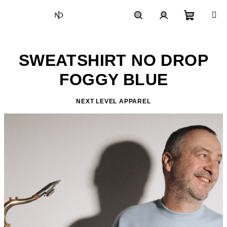
Prejsť
na
obsah
Nákupn
Hľadať
Prihlásenie
SWEATSHIRT NO DROP
košík
FOGGY BLUE
NEXT LEVEL APPAREL