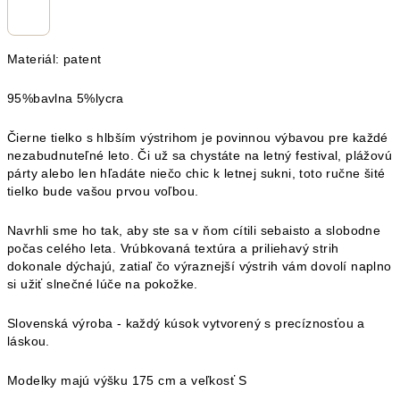
Materiál: patent
95%bavlna 5%lycra
Čierne tielko s hlbším výstrihom je povinnou výbavou pre každé
nezabudnuteľné leto. Či už sa chystáte na letný festival, plážovú
párty alebo len hľadáte niečo chic k letnej sukni, toto ručne šité
tielko bude vašou prvou voľbou.
Navrhli sme ho tak, aby ste sa v ňom cítili sebaisto a slobodne
počas celého leta. Vrúbkovaná textúra a priliehavý strih
dokonale dýchajú, zatiaľ čo výraznejší výstrih vám dovolí naplno
si užiť slnečné lúče na pokožke.
Slovenská výroba - každý kúsok vytvorený s precíznosťou a
láskou.
Modelky majú výšku 175 cm a veľkosť S