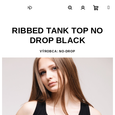
Prejsť
na
obsah
Nákupn
Hľadať
Prihlásenie
RIBBED TANK TOP NO
košík
DROP BLACK
VÝROBCA: NO-DROP