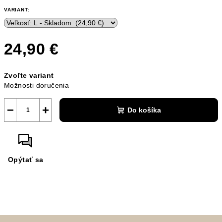
VARIANT:
24,90 €
Jednotková
Zvoľte variant
cena:
Možnosti doručenia
−
+
Do košíka
Opýtať sa
Z