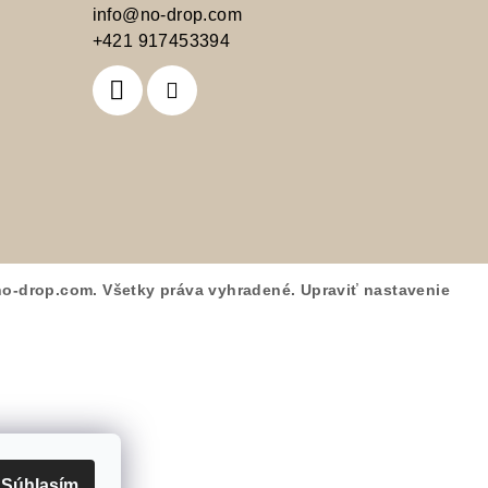
info
@
no-drop.com
+421 917453394
no-drop.com
. Všetky práva vyhradené.
Upraviť nastavenie
Súhlasím