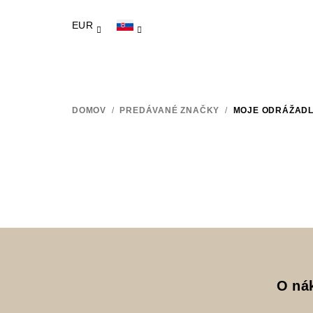
Prejsť
na
EUR
obsah
DOMOV
/
PREDÁVANÉ ZNAČKY
/
MOJE ODRÁŽAD
Z
á
O ná
p