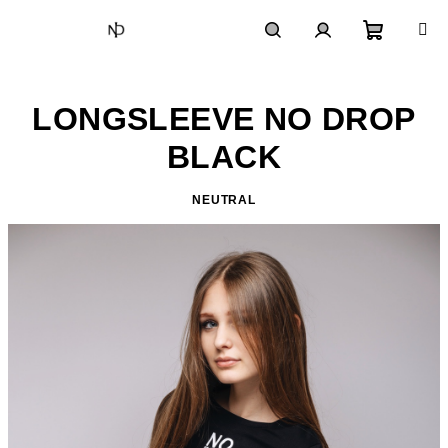
Prejsť
na
obsah
Nákupn
Hľadať
Prihlásenie
LONGSLEEVE NO DROP
košík
BLACK
NEUTRAL