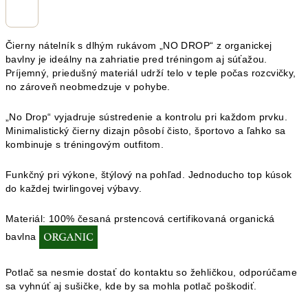
Čierny nátelník s dlhým rukávom „NO DROP“ z organickej
bavlny je ideálny na zahriatie pred tréningom aj súťažou.
Príjemný, priedušný materiál udrží telo v teple počas rozcvičky,
no zároveň neobmedzuje v pohybe.
„No Drop“ vyjadruje sústredenie a kontrolu pri každom prvku.
Minimalistický čierny dizajn pôsobí čisto, športovo a ľahko sa
kombinuje s tréningovým outfitom.
Funkčný pri výkone, štýlový na pohľad. Jednoducho top kúsok
do každej twirlingovej výbavy.
Materiál:
100% česaná prstencová certifikovaná organická
bavlna
Potlač sa nesmie dostať do kontaktu so žehličkou, odporúčame
sa vyhnúť aj sušičke, kde by sa mohla potlač poškodiť.