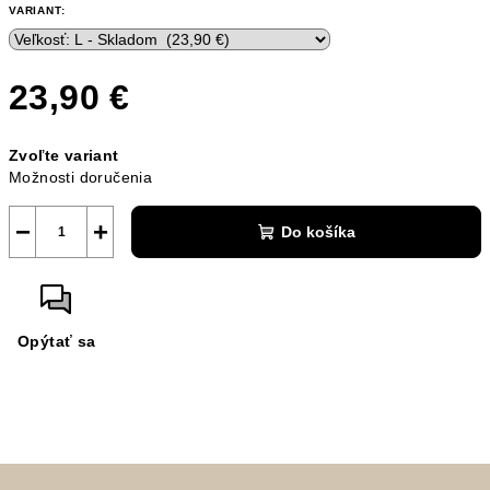
VARIANT:
23,90 €
Jednotková
Zvoľte variant
cena:
Možnosti doručenia
−
+
Do košíka
Opýtať sa
Z