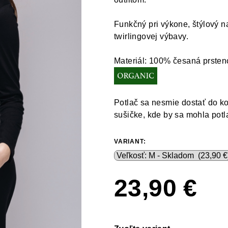
Funkčný pri výkone, štýlový 
twirlingovej výbavy.
Materiál:
100% česaná prstenc
Potlač sa nesmie dostať do k
sušičke, kde by sa mohla potl
VARIANT:
23,90 €
Jednotková
cena: