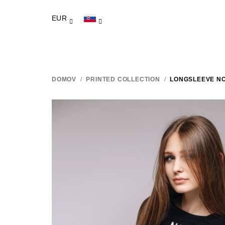
Prejsť
na
EUR
obsah
DOMOV
/
PRINTED COLLECTION
/
LONGSLEEVE N