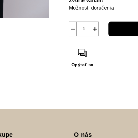
Zvoľte variant
Možnosti doručenia
−
+
Opýtať sa
kupe
O nás