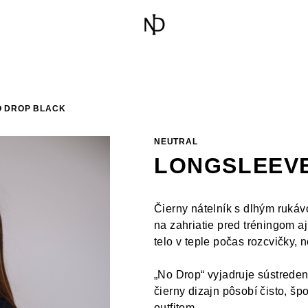
O DROP BLACK
NEUTRAL
LONGSLEEVE
Čierny nátelník s dlhým ruká
na zahriatie pred tréningom aj
telo v teple počas rozcvičky,
„No Drop“ vyjadruje sústreden
čierny dizajn pôsobí čisto, š
outfitom.