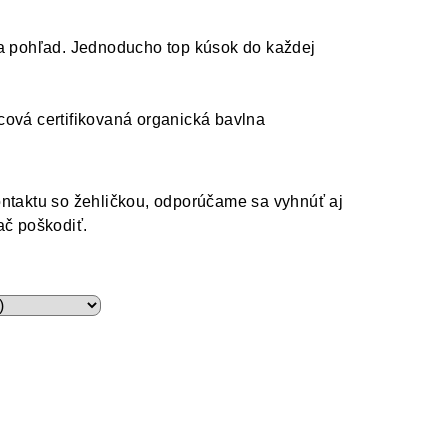
na pohľad. Jednoducho top kúsok do každej
ová certifikovaná organická bavlna
ontaktu so žehličkou, odporúčame sa vyhnúť aj
ač poškodiť.