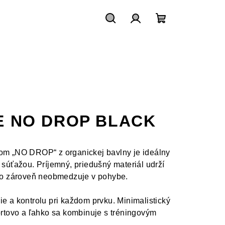
Hľadať
Prihlásenie
Nákupný
košík
 NO DROP BLACK
vom „NO DROP“ z organickej bavlny je ideálny
 súťažou. Príjemný, priedušný materiál udrží
 no zároveň neobmedzuje v pohybe.
ie a kontrolu pri každom prvku. Minimalistický
portovo a ľahko sa kombinuje s tréningovým