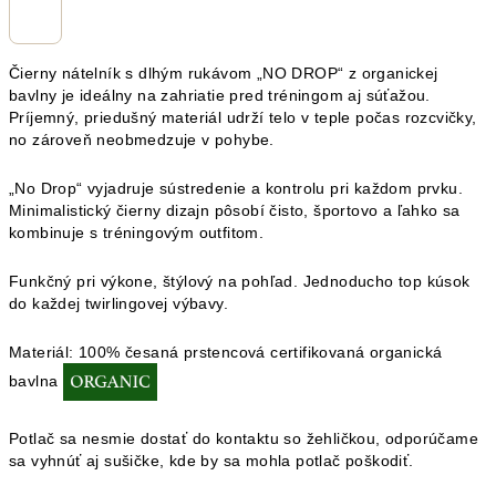
Čierny nátelník s dlhým rukávom „NO DROP“ z organickej
bavlny je ideálny na zahriatie pred tréningom aj súťažou.
Príjemný, priedušný materiál udrží telo v teple počas rozcvičky,
no zároveň neobmedzuje v pohybe.
„No Drop“ vyjadruje sústredenie a kontrolu pri každom prvku.
Minimalistický čierny dizajn pôsobí čisto, športovo a ľahko sa
kombinuje s tréningovým outfitom.
Funkčný pri výkone, štýlový na pohľad. Jednoducho top kúsok
do každej twirlingovej výbavy.
Materiál:
100% česaná prstencová certifikovaná organická
bavlna
Potlač sa nesmie dostať do kontaktu so žehličkou, odporúčame
sa vyhnúť aj sušičke, kde by sa mohla potlač poškodiť.