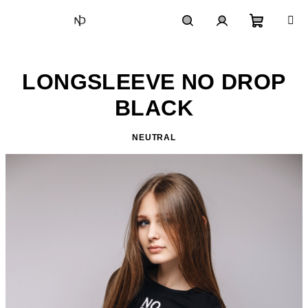
Prejsť
na
obsah
Nákupn
Hľadať
Prihlásenie
LONGSLEEVE NO DROP
košík
BLACK
NEUTRAL