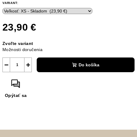
VARIANT:
23,90 €
Jednotková
Zvoľte variant
cena:
Možnosti doručenia
−
+
Do košíka
Opýtať sa
Z