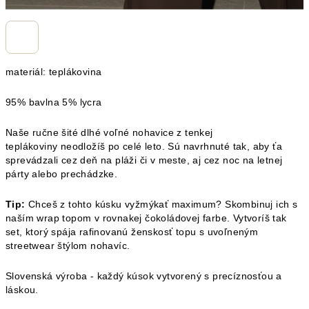
materiál: teplákovina
95% bavlna 5% lycra
Naše ručne šité dlhé voľné nohavice z tenkej
teplákoviny
neodložíš po celé leto. Sú navrhnuté tak, aby ťa
sprevádzali
cez deň na pláži či v meste, aj cez noc na letnej
párty alebo prechádzke.
Tip:
Chceš z tohto kúsku vyžmýkať maximum? Skombinuj ich s
naším wrap topom v rovnakej čokoládovej farbe. Vytvoríš tak
set, ktorý spája rafinovanú ženskosť topu s uvoľneným
streetwear štýlom nohavíc.
Slovenská výroba - každý kúsok vytvorený s precíznosťou a
láskou.