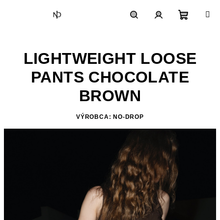
Prejsť
na
obsah
Nákupn
Hľadať
Prihlásenie
LIGHTWEIGHT LOOSE
košík
PANTS CHOCOLATE
BROWN
VÝROBCA: NO-DROP