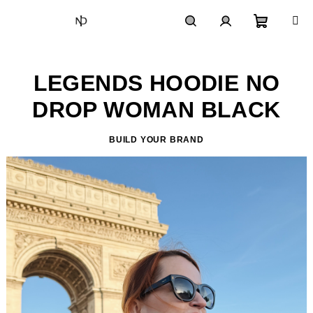
Prejsť
na
obsah
Nákupn
Hľadať
Prihlásenie
LEGENDS HOODIE NO
košík
DROP WOMAN BLACK
BUILD YOUR BRAND