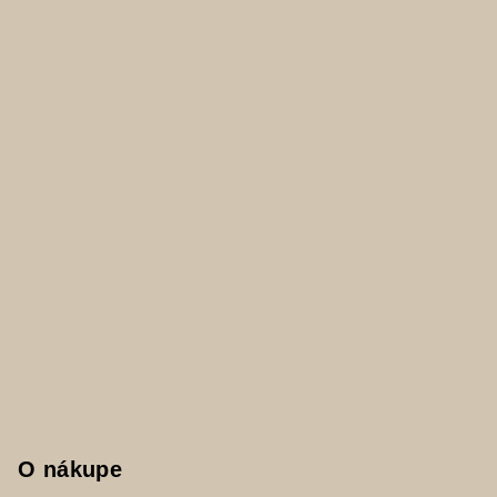
ä
t
i
e
O nákupe