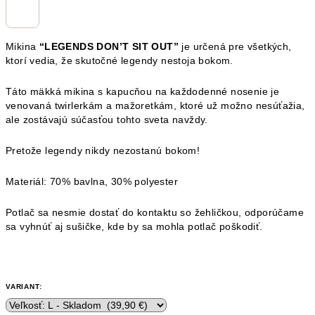
Mikina
“LEGENDS DON’T SIT OUT”
je určená pre všetkých,
ktorí vedia, že skutočné legendy nestoja bokom.
Táto mäkká mikina s kapucňou na každodenné nosenie je
venovaná twirlerkám a mažoretkám, ktoré už možno nesúťažia,
ale zostávajú súčasťou tohto sveta navždy.
Pretože legendy nikdy nezostanú bokom!
Materiál:
70% bavlna, 30%
polyester
Potlač sa nesmie dostať do kontaktu so žehličkou, odporúčame
sa vyhnúť aj sušičke, kde by sa mohla potlač poškodiť.
VARIANT: