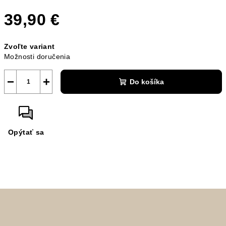
39,90 €
Jednotková
Zvoľte variant
cena:
Možnosti doručenia
−
+
Do košíka
Opýtať sa
Z
á
p