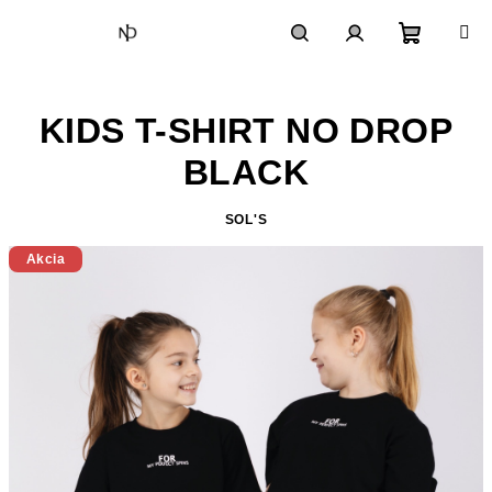
Prejsť
na
obsah
Nákupn
Hľadať
Prihlásenie
KIDS T-SHIRT NO DROP
košík
BLACK
SOL'S
Akcia