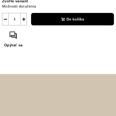
Zvoľte variant
cena:
Možnosti doručenia
−
+
Do košíka
Opýtať sa
Z
á
p
ä
t
i