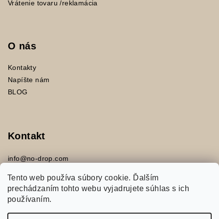
Vrátenie tovaru /reklamácia
O nás
Kontakty
Napíšte nám
BLOG
Kontakt
info
@
no-drop.com
+421 917453394
Tento web používa súbory cookie. Ďalším
prechádzaním tohto webu vyjadrujete súhlas s ich
používaním.