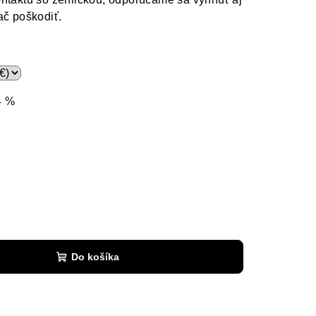
ač poškodiť.
4 %
Do košíka