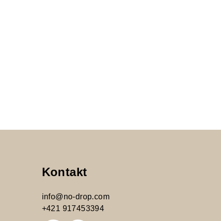
Kontakt
info
@
no-drop.com
+421 917453394