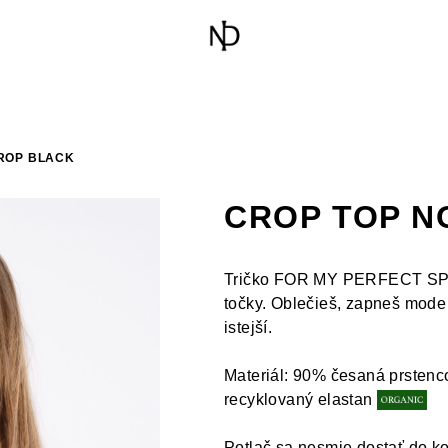
ROP BLACK
CROP TOP N
Tričko FOR MY PERFECT SPINS
točky. Oblečieš, zapneš mode 
istejší.
Materiál:
90% česaná prstenco
recyklovaný
elastan
Potlač sa nesmie dostať do k