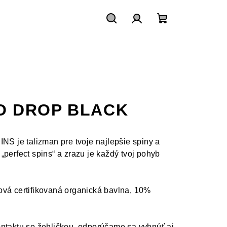
Hľadať
Prihlásenie
Nákupný
košík
O DROP BLACK
 je talizman pre tvoje najlepšie spiny a
„perfect spins“ a zrazu je každý tvoj pohyb
vá certifikovaná organická bavlna, 10%
ontaktu so žehličkou, odporúčame sa vyhnúť aj