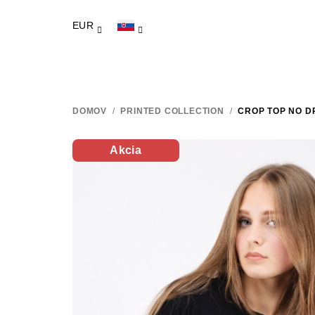
Prejsť
na
EUR
obsah
DOMOV
/
PRINTED COLLECTION
/
CROP TOP NO D
Akcia