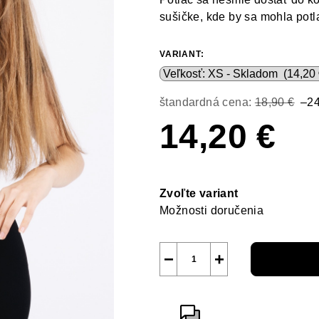
sušičke, kde by sa mohla potl
VARIANT:
štandardná cena:
18,90 €
–2
14,20 €
Jednotková
cena:
Zvoľte variant
Možnosti doručenia
−
+