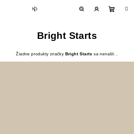
Prejsť
na
obsah
Nákupn
Hľadať
Prihlásenie
Bright Starts
košík
Žiadne produkty značky
Bright Starts
sa nenašli...
Z
á
p
ä
t
i
e