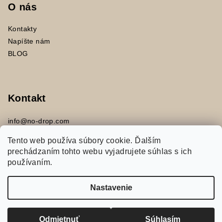
O nás
Kontakty
Napíšte nám
BLOG
Kontakt
info
@
no-drop.com
+421 917453394
Tento web používa súbory cookie. Ďalším
prechádzaním tohto webu vyjadrujete súhlas s ich
používaním.
Nastavenie
Copyright 2026
no-drop.com
. Všetky práva vyhradené.
Upraviť nastavenie cookies
Odmietnuť
Súhlasím